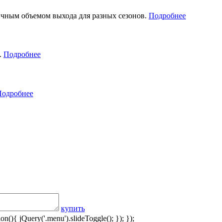
чным объемом выхода для разных сезонов.
Подробнее
.
Подробнее
Подробнее
купить
n(){ jQuery('.menu').slideToggle(); }); });