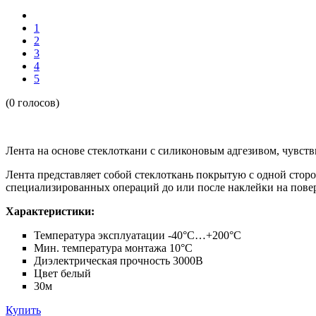
1
2
3
4
5
(0 голосов)
Лента на основе стеклоткани с силиконовым адгезивом, чувст
Лента представляет собой стеклоткань покрытую с одной стор
специализированных операций до или после наклейки на повер
Характеристики:
Температура эксплуатации -40°C…+200°C
Мин. температура монтажа 10°C
Диэлектрическая прочность 3000В
Цвет белый
30м
Купить